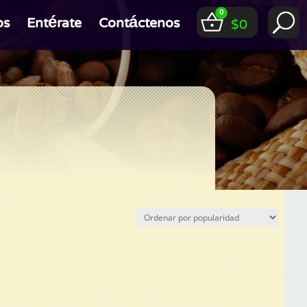
0
os
Entérate
Contáctenos
$
0