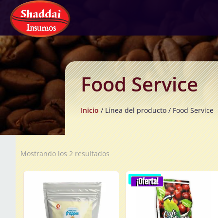
Food Service
Inicio
/ Línea del producto / Food Service
Ordenado
Mostrando los 2 resultados
por
popularidad
¡Oferta!