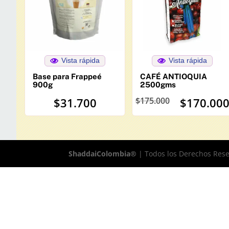
Vista rápida
Vista rápida
Base para Frappeé
CAFÉ ANTIOQUIA
900g
2500gms
El
El
$
31.700
$
175.000
$
170.00
precio
precio
original
actual
era:
es:
$175.000.
$170.000.
ShaddaiColombia®
| Todos los Derechos Res