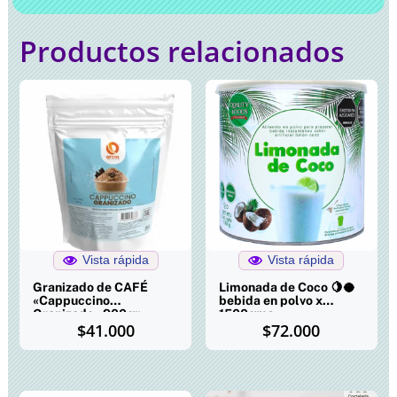
Productos relacionados
Vista rápida
Vista rápida
Granizado de CAFÉ
Limonada de Coco 🍋🥥
«Cappuccino
bebida en polvo x
Granizado» 900gr
1500gms
$
41.000
$
72.000