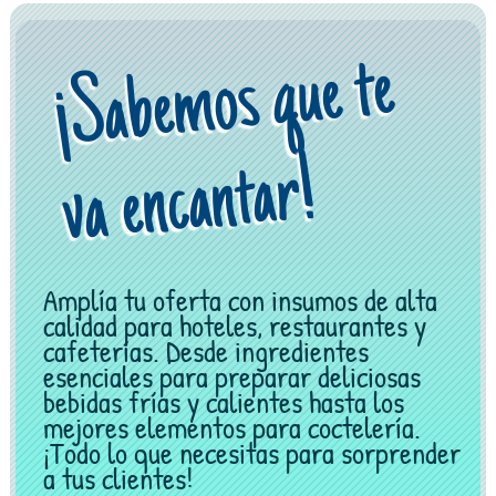
¡
Sa
be
mos q
ue te
va e
nca
ntar!
Amplía tu oferta con insumos de alta
calidad para hoteles, restaurantes y
cafeterías. Desde ingredientes
esenciales para preparar deliciosas
bebidas frías y calientes hasta los
mejores elementos para coctelería.
¡Todo lo que necesitas para sorprender
a tus clientes!