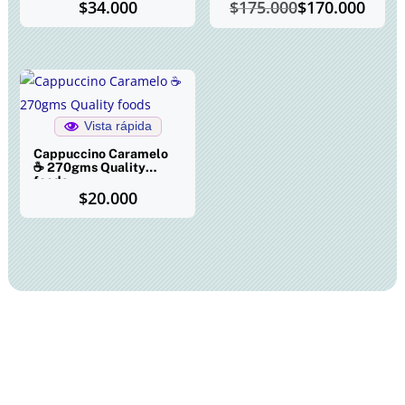
El
El
$
34.000
$
175.000
$
170.000
precio
precio
original
actual
era:
es:
$175.000.
$170.000.
Vista rápida
Cappuccino Caramelo
☕ 270gms Quality
foods
$
20.000