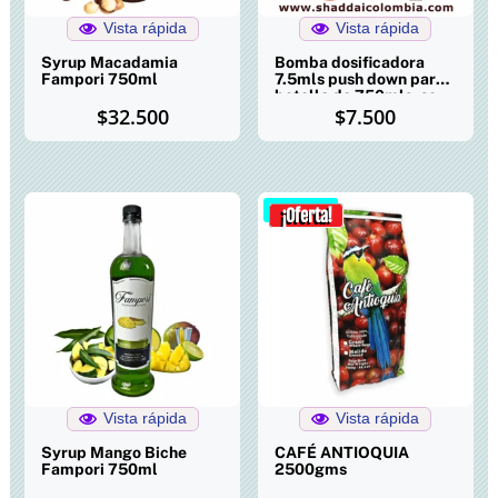
Vista rápida
Vista rápida
Syrup Macadamia
Bomba dosificadora
Fampori 750ml
7.5mls push down para
botella de 750mls, se
$
32.500
$
7.500
adapta a siropes
Fampori
¡Oferta!
Vista rápida
Vista rápida
Syrup Mango Biche
CAFÉ ANTIOQUIA
Fampori 750ml
2500gms