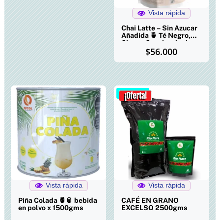
Vista rápida
Chai Latte – Sin Azucar
Añadida 🍵 Té Negro,
Clavos,Canela y leche
$
56.000
Entera 1000gms
¡Oferta!
Vista rápida
Vista rápida
Piña Colada 🍍🥫 bebida
CAFÉ EN GRANO
en polvo x 1500gms
EXCELSO 2500gms