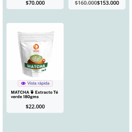
El
El
$
70.000
$
160.000
$
153.000
precio
precio
original
actual
era:
es:
$160.000.
$153.000.
Vista rápida
MATCHA 🍵 Extracto Té
verde 180gms
$
22.000